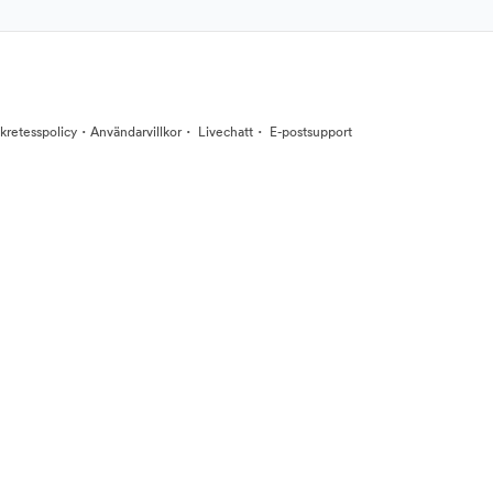
·
·
·
kretesspolicy
Användarvillkor
Livechatt
E-postsupport