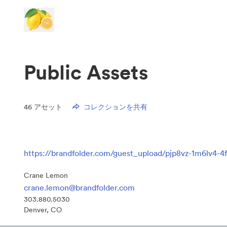
Public Assets
46
アセット
コレクションを共有
https://brandfolder.com/guest_upload/pjp8vz-1m6lv4-4
Crane Lemon
crane.lemon@brandfolder.com
303.880.5030
Denver, CO