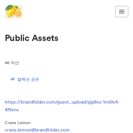
Public Assets
46
자산
컬렉션 공유
https://brandfolder.com/guest_upload/pjp8vz-1m6lv4-
4f9vnc
Crane Lemon
crane.lemon@brandfolder.com