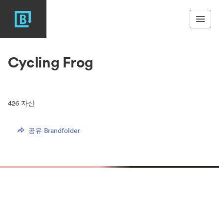
Cycling Frog
426
자산
공유 Brandfolder