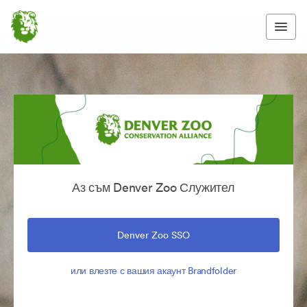
Аз съм Denver Zoo Служител
Denver Zoo SSO
или влезте с вашия акаунт Brandfolder