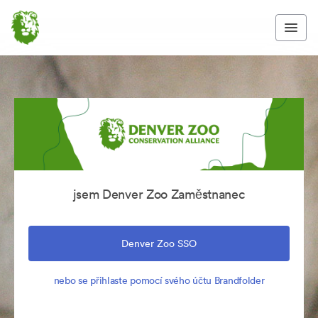
jsem Denver Zoo Zaměstnanec
Denver Zoo SSO
nebo se přihlaste pomocí svého účtu Brandfolder