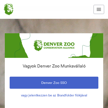
Vagyok Denver Zoo Munkavállaló
Denver Zoo SSO
vagy jelentkezzen be az Brandfolder fiókjával