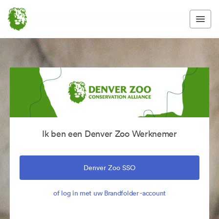
Ik ben een Denver Zoo Werknemer
Denver Zoo SSO
of log in met uw Brandfolder -account