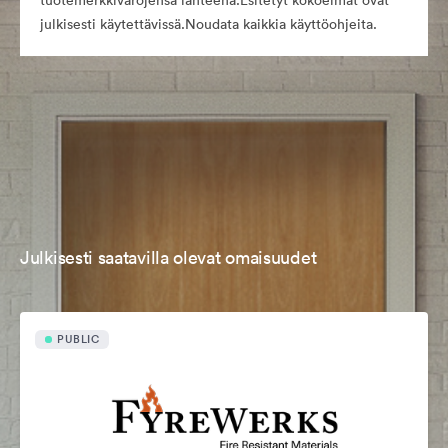
tuotemerkkivarojensa lähteenä.Esitetyt kokoelmat ovat
julkisesti käytettävissä.Noudata kaikkia käyttöohjeita.
Julkisesti saatavilla olevat omaisuudet
PUBLIC