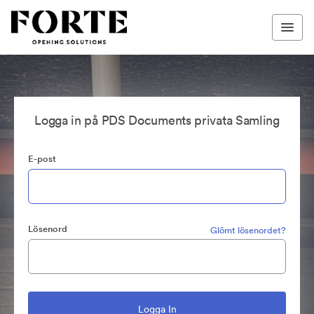
Logga in på PDS Documents privata Samling
E-post
Lösenord
Glömt lösenordet?