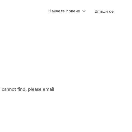
Научете повече
Впиши се
u cannot find, please email