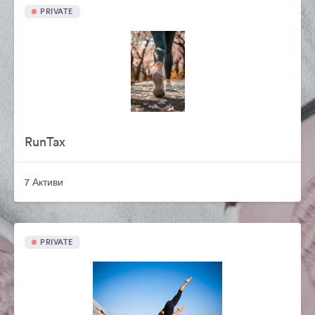
PRIVATE
RunTax
7 Активи
PRIVATE