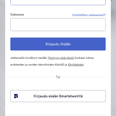
Salasana
Unohditko salasanasi?
Jatkamalla hyväksyt meidän
Yksityisyyskäytäntö
(mukaan lukien
evästeiden ja muiden tekniikoiden käyttö) ja
Käyttöehdot
Tai
Kirjaudu sisään Smartsheetillä