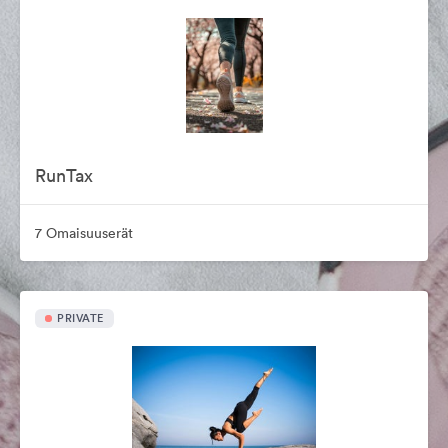
RunTax
7 Omaisuuserät
PRIVATE