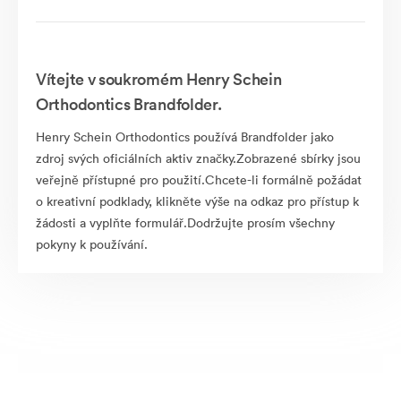
Vítejte v soukromém Henry Schein
Orthodontics Brandfolder.
Henry Schein Orthodontics používá Brandfolder jako
zdroj svých oficiálních aktiv značky.Zobrazené sbírky jsou
veřejně přístupné pro použití.Chcete-li formálně požádat
o kreativní podklady, klikněte výše na odkaz pro přístup k
žádosti a vyplňte formulář.Dodržujte prosím všechny
pokyny k používání.