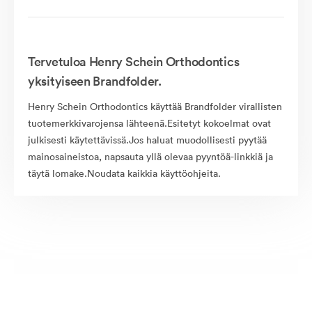
Tervetuloa Henry Schein Orthodontics
yksityiseen Brandfolder.
Henry Schein Orthodontics käyttää Brandfolder virallisten
tuotemerkkivarojensa lähteenä.Esitetyt kokoelmat ovat
julkisesti käytettävissä.Jos haluat muodollisesti pyytää
mainosaineistoa, napsauta yllä olevaa pyyntöä-linkkiä ja
täytä lomake.Noudata kaikkia käyttöohjeita.