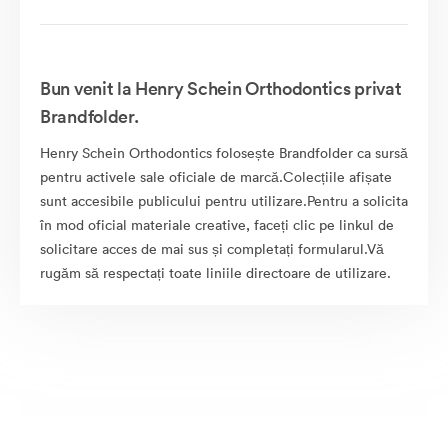
Bun venit la Henry Schein Orthodontics privat
Brandfolder.
Henry Schein Orthodontics folosește Brandfolder ca sursă
pentru activele sale oficiale de marcă.Colecțiile afișate
sunt accesibile publicului pentru utilizare.Pentru a solicita
în mod oficial materiale creative, faceți clic pe linkul de
solicitare acces de mai sus și completați formularul.Vă
rugăm să respectați toate liniile directoare de utilizare.