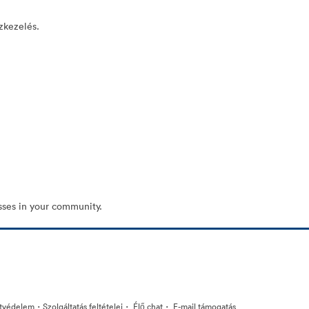
özkezelés.
sses in your community.
·
·
·
tvédelem
Szolgáltatás feltételei
Élő chat
E-mail támogatás