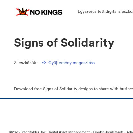
Egyszerűsített digitális eszk
Signs of Solidarity
21
eszközök
Gyűjtemény megosztása
Download free Signs of Solidarity designs to share with busine
·
·
©2026 Brandfolder, Inc. Digital Asset Management
Cookie-beállítások
Ada