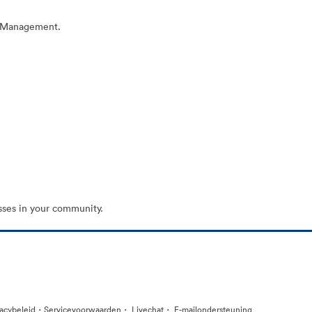
t Management.
sses in your community.
·
·
·
vacybeleid
Servicevoorwaarden
Livechat
E-mailondersteuning