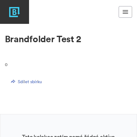
Brandfolder Test 2
0
Sdílet sbírku
Tato kolekce zatím nemá žádná aktiva