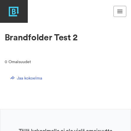
Brandfolder Test 2
0
Omaisuudet
Jaa kokoelma
Tällä kokoelmalla ei ole vielä omaisuutta