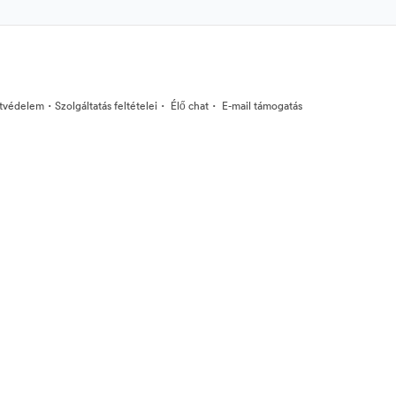
·
·
·
tvédelem
Szolgáltatás feltételei
Élő chat
E-mail támogatás