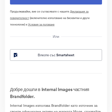
Продължавайки, вие се съгласявате с нашите
Декларация за
поверителност
(включително използване на бисквитки и други
технологии) и
Условия за ползване
Или
Влезте със Smartsheet
Добре дошли в Internal Images частния
Brandfolder.
Internal Images използва Brandfolder като източник за
своите официални активи на марката.Моля, спазвайте