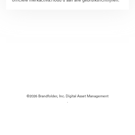
officiële merkactiva.Houd u aan alle gebruiksrichtlijnen.
©2026 Brandfolder, Inc. Digital Asset Management
·
Cookievoorkeuren
Privacybeleid
Servicevoorwaarden