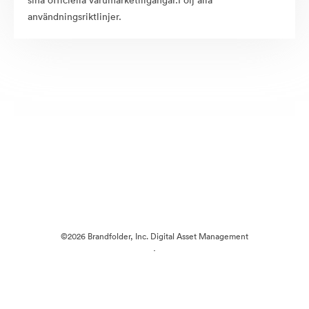
sina officiella varumärketillgångar.Följ alla
användningsriktlinjer.
©2026 Brandfolder, Inc. Digital Asset Management
·
Cookie-inställningar
Sekretesspolicy
Användarvillkor