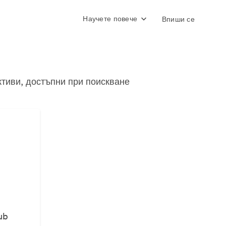
Научете повече
Впиши се
ктиви, достъпни при поискване
ub