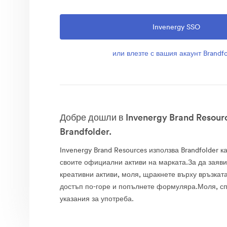
Invenergy SSO
или влезте с вашия акаунт Brandfo
Добре дошли в Invenergy Brand Resour
Brandfolder.
Invenergy Brand Resources използва Brandfolder ка
своите официални активи на марката.За да заяв
креативни активи, моля, щракнете върху връзката
достъп по-горе и попълнете формуляра.Моля, сп
указания за употреба.