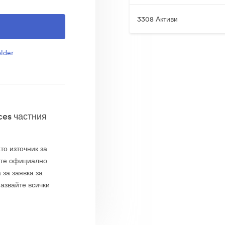
3308 Активи
lder
ces частния
то източник за
ите официално
 за заявка за
азвайте всички