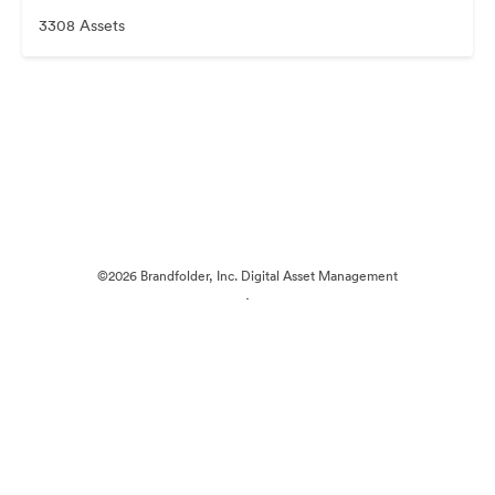
3308 Assets
©2026 Brandfolder, Inc. Digital Asset Management
·
Cookie-Einstellungen
Datenschutzerklärung
Nutzungsbedingungen
Live-Chat
E-Mail-Support