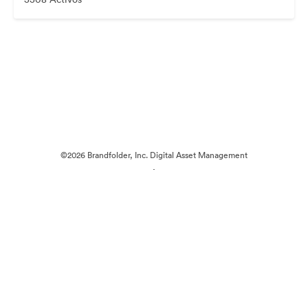
©2026 Brandfolder, Inc. Digital Asset Management
·
Preferencias de cookies
Política de privacidad
Términos del Servicio
Chat en directo
Asistencia por correo electrónico
Desarrollado por