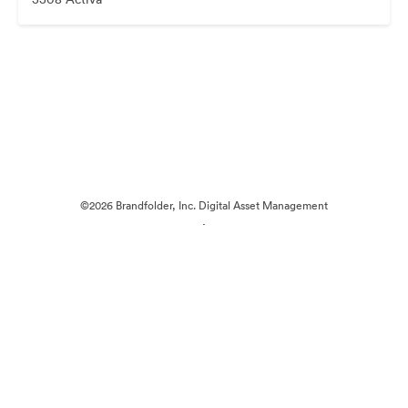
©2026 Brandfolder, Inc. Digital Asset Management
·
Cookievoorkeuren
Privacybeleid
Servicevoorwaarden
Livechat
E-mailondersteuning
Mogelijk gemaakt met