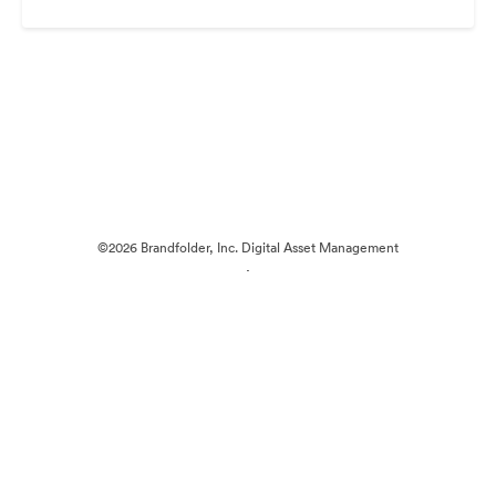
©2026 Brandfolder, Inc. Digital Asset Management
·
Настройки файлов cookie
Политика конфиденциальности
Пользовательское соглашение
Живой чат
Обращение в службу поддержки
На платформе