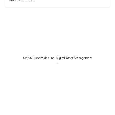
©2026 Brandfolder, Inc. Digital Asset Management
·
Cookie-inställningar
Sekretesspolicy
Användarvillkor
Livechatt
E-postsupport
Drivs av