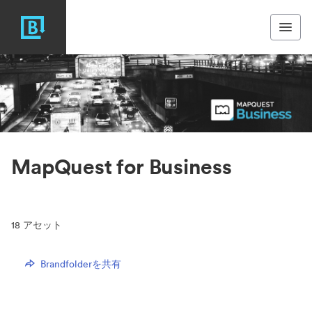
MapQuest for Business
18
アセット
Brandfolderを共有