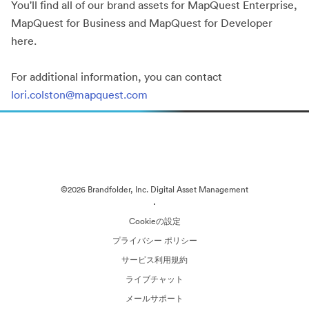
You'll find all of our brand assets for MapQuest Enterprise,
MapQuest for Business and MapQuest for Developer
here.
For additional information, you can contact
lori.colston@mapquest.com
©2026 Brandfolder, Inc. Digital Asset Management
·
Cookieの設定
プライバシー ポリシー
サービス利用規約
ライブチャット
メールサポート