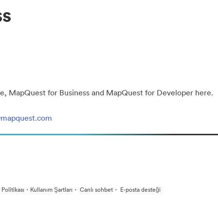
ss
prise, MapQuest for Business and MapQuest for Developer here.
n@mapquest.com
·
·
·
k Politikası
Kullanım Şartları
Canlı sohbet
E-posta desteği