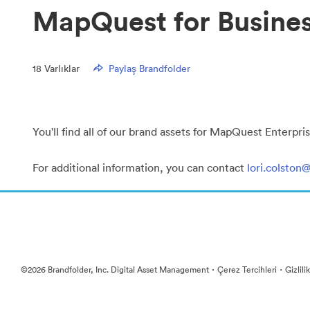
MapQuest for Busine
18
Varlıklar
Paylaş Brandfolder
You'll find all of our brand assets for MapQuest Enter
For additional information, you can contact
lori.colsto
·
·
©2026 Brandfolder, Inc. Digital Asset Management
Çerez Tercihleri
Gizlili