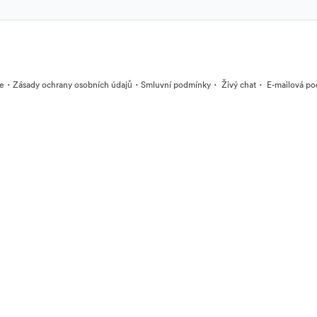
·
·
·
·
ie
Zásady ochrany osobních údajů
Smluvní podmínky
Živý chat
E-mailová po