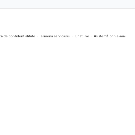
·
·
·
ica de confidentialitate
Termenii serviciului
Chat live
Asistență prin e-mail