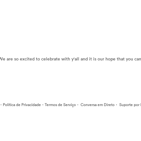
e are so excited to celebrate with y'all and it is our hope that you ca
·
·
·
·
Política de Privacidade
Termos de Serviço
Conversa em Direto
Suporte por 