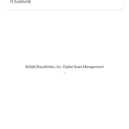
11 Eszközök
©2026 Brandfolder, Inc. Digital Asset Management
·
Cookie-beállítások
Adatvédelem
Szolgáltatás feltételei
Élő chat
E-mail támogatás
Powered by