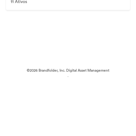
11 Ativos
©2026 Brandfolder, Inc. Digital Asset Management
·
Preferências de Cookies
Política de Privacidade
Termos de Serviço
Conversa em Direto
Suporte por E-mail
Desenvolvido por