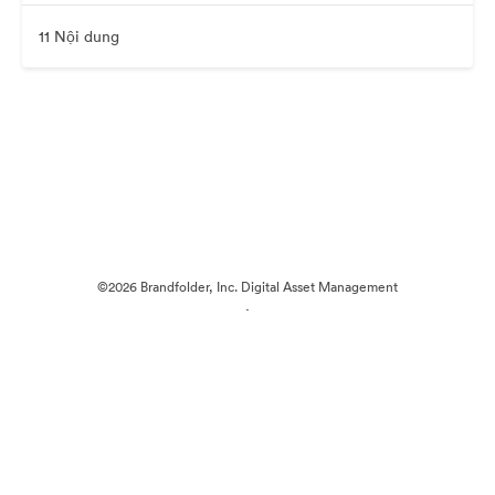
11 Nội dung
©2026 Brandfolder, Inc. Digital Asset Management
·
Tùy chọn cookie
Chính sách bảo mật
Điều khoản dịch vụ
Trò chuyện trực tiếp
Hỗ trợ email