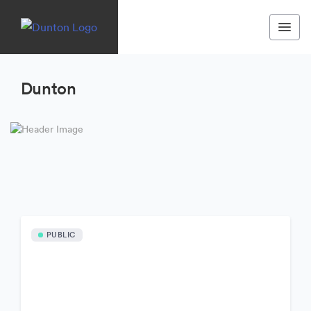
Dunton
PUBLIC