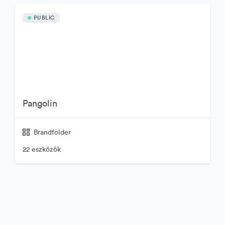
PUBLIC
Pangolin
Brandfolder
22 eszközök