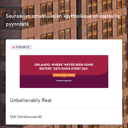
Seuraavien omaisuuksien käyttöoikeus on saatavilla
pyynnöstä
PRIVATE
Unbelievably Real
124 Omaisuuserät