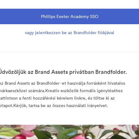
Phillips Exeter Academy SSO
vagy jelentkezzen be az Brandfolder fiókjával
Üdvözöljük az Brand Assets privátban Brandfolder.
Az Brand Assets az Brandfolder -et használja forrásként hivatalos
márkaeszközei számára.Kreatív eszközök formális igényléséhez
kattintson a fenti hozzáférési kérelem linkre, és töltse ki az
űrlapot.Kérjük, tartsa be az összes használati irányelvet.