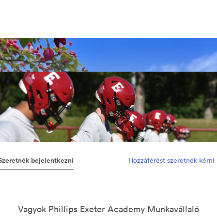
Szeretnék bejelentkezni
Hozzáférést szeretnék kérni
Vagyok Phillips Exeter Academy Munkavállaló