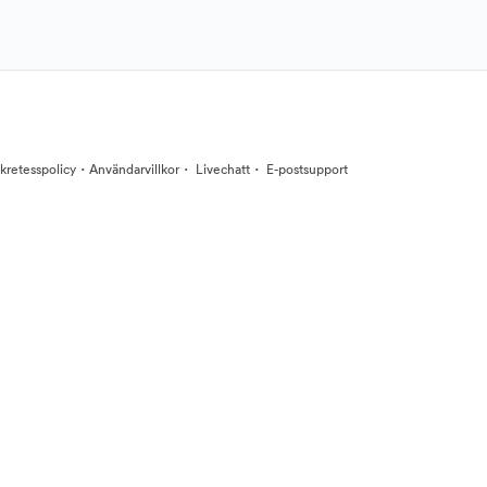
·
·
·
kretesspolicy
Användarvillkor
Livechatt
E-postsupport