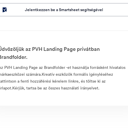
Jelentkezzen be a Smartsheet segítségével
Üdvözöljük az PVH Landing Page privátban
Brandfolder.
Az PVH Landing Page az Brandfolder -et használja forrásként hivatalos
márkaeszközei számára.Kreatív eszközök formális igényléséhez
kattintson a fenti hozzáférési kérelem linkre, és töltse ki az
űrlapot.Kérjük, tartsa be az összes használati irányelvet.