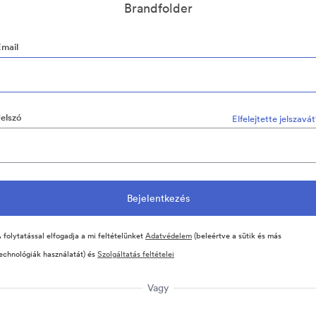
Brandfolder
Email
Jelszó
Elfelejtette jelszavá
 folytatással elfogadja a mi feltételünket
Adatvédelem
(beleértve a sütik és más
echnológiák használatát) és
Szolgáltatás feltételei
Vagy