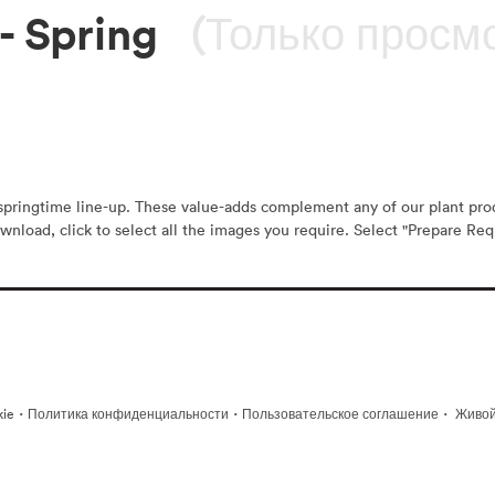
- Spring
(Только просм
r springtime line-up. These value-adds complement any of our plant pr
wnload, click to select all the images you require. Select "Prepare Requ
·
·
·
kie
Политика конфиденциальности
Пользовательское соглашение
Живой