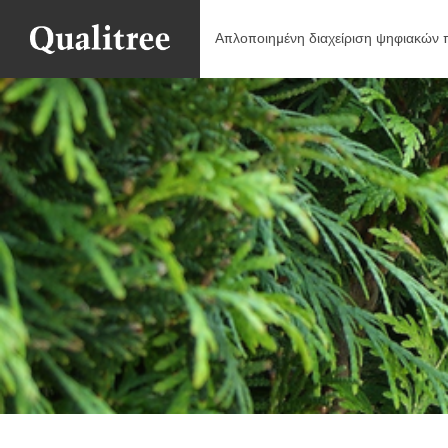
Απλοποιημένη διαχείριση ψηφιακών π