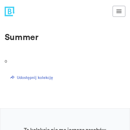
Summer
0
Udostępnij kolekcję
Ta kolekcja nie ma jeszcze zasobów