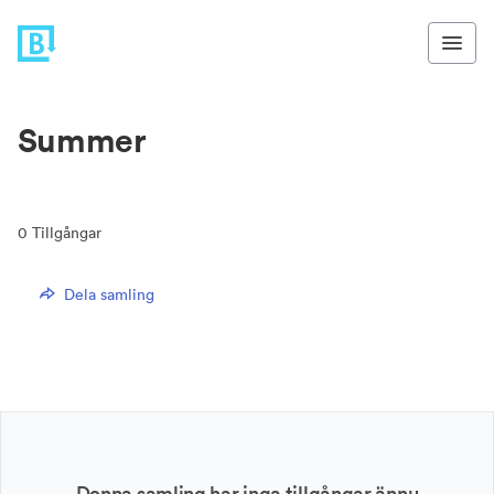
Summer
0
Tillgångar
Dela samling
Denna samling har inga tillgångar ännu