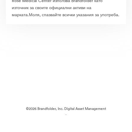
Rose Medical Center използва Brandfolder като
източник за своите официални активи на
марката.Моля, спазвайте всички указания за употреба.
©2026 Brandfolder, Inc. Digital Asset Management
·
Предпочитания за бисквитки
Декларация за поверителност