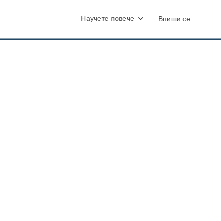
Научете повече
Впиши се