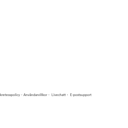
·
·
·
kretesspolicy
Användarvillkor
Livechatt
E-postsupport